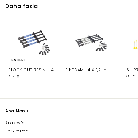
Daha fazla
SATILDI
BLOCK OUT RESİN – 4
I-SIL 
FINEDAM– 4 X 1,2 ml
X 2 gr
BODY –
Ana Menü
Anasayfa
Hakkımızda