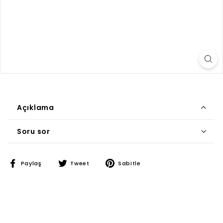
Açıklama
Dual Cure base katalist self adhasiv resin simandır.
Soru sor
Facebook
Twitter
Pinterest
Paylaş
Tweet
Sabitle
üzerinde
üzerinde
üzerinde
paylaş
paylaş
paylaş