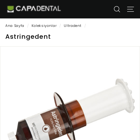
İçeriğe
Ç
geç
ARA
SITE
a
p
Ana Sayfa
/
Koleksiyonlar
/
Ultradent
/
a
Astringedent
D
e
n
t
a
l