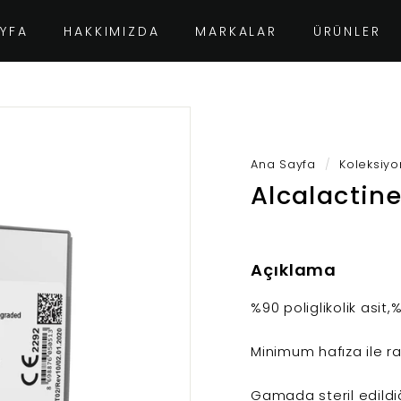
YFA
HAKKIMIZDA
MARKALAR
ÜRÜNLER
Ana Sayfa
/
Koleksiyo
Alcalactin
Açıklama
%90 poliglikolik asit,
Minimum hafıza ile ra
Gamada steril edildi