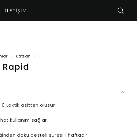
İLETIŞIM
ARA
nlar
/
Katsan
/
e Rapid
%10 Laktik asitten oluşur.
hat kullanım sağlar.
ğinden doku destek süresi 1 haftadır.