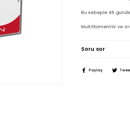
Bu sebeple 45 günde
Multifilamenttir ve ö
Soru sor
Faceboo
Paylaş
Twee
üzerinde
paylaş