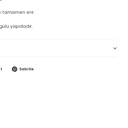
 tamamen erir.
rgülü yapıdadır.
k
Twitter
Pinterest
t
Sabitle
üzerinde
üzerinde
paylaş
paylaş