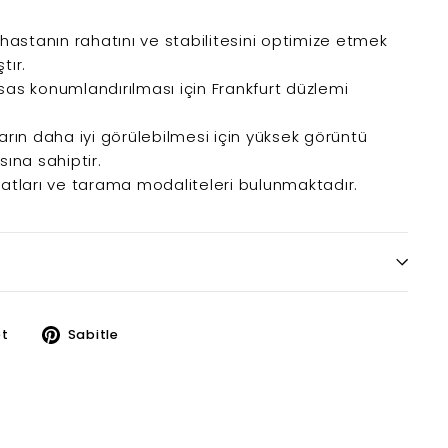
hastanın rahatını ve stabilitesini optimize etmek
tır.
as konumlandırılması için Frankfurt düzlemi
rın daha iyi görülebilmesi için yüksek görüntü
ına sahiptir.
atları ve tarama modaliteleri bulunmaktadır.
k
Twitter
Pinterest
t
Sabitle
üzerinde
üzerinde
paylaş
paylaş