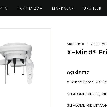
YFA
HAKKIMIZDA
MARKALAR
ÜRÜNLER
Ana Sayfa
/
Koleksiyo
X-Mind® P
Açıklama
X-Mind® Prime 2D C
SEFALOMETRİK SEÇENEĞ
SEFALOMETRİK DİYAGN