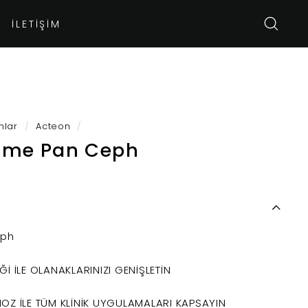
İLETIŞIM
ARA
nlar
/
Acteon
/
rime Pan Ceph
eph
İ İLE OLANAKLARINIZI GENİŞLETİN
OZ İLE TÜM KLİNİK UYGULAMALARI KAPSAYIN